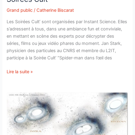
Science
Grand public
/
Catherine Biscarat
and
Science
Les Soirées Cult’ sont organisées par Instant Science. Elles
for
s’adressent à tous, dans une ambiance fun et conviviale,
AI”
en mettant en scène des experts pour décrypter des
(AISSAI)
séries, films ou jeux vidéo phares du moment. Jan Stark,
du
physicien des particules au CNRS et membre du L2IT,
CNRS.
participe à la Soirée Cult’ “Spider-man dans l’œil des
Jan
Lire la suite »
Stark
décrypte
Spider-
man
aux
Soirées
Cult’