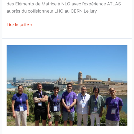
des Eléments de Matrice à NLO avec l’expérience ATLAS
auprès du collisionneur LHC au CERN Le jury
Soutenance
Lire la suite »
de
thèse
de
Matthias
Tartarin