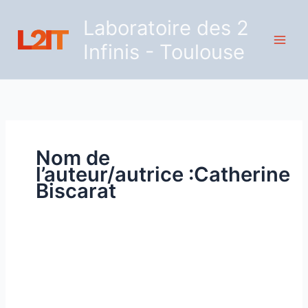
Aller
Laboratoire des 2
au
contenu
Infinis - Toulouse
Nom de
l’auteur/autrice :Catherine
Biscarat