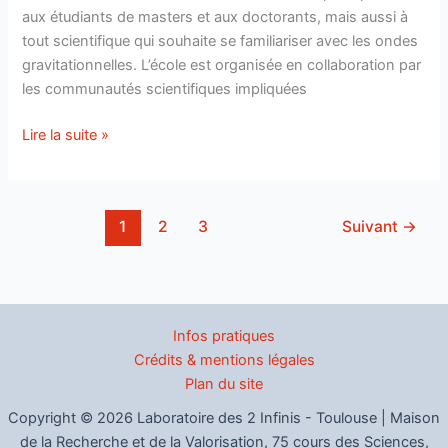
aux étudiants de masters et aux doctorants, mais aussi à
tout scientifique qui souhaite se familiariser avec les ondes
gravitationnelles. L’école est organisée en collaboration par
les communautés scientifiques impliquées
Organisée
Lire la suite »
à
Toulouse,
la
1
2
3
Suivant
→
troisième
édition
de
l’école
d’été
Infos pratiques
MaNiTou
Crédits & mentions légales
sur
Plan du site
la
Copyright © 2026 Laboratoire des 2 Infinis - Toulouse | Maison
science
de la Recherche et de la Valorisation, 75 cours des Sciences,
des