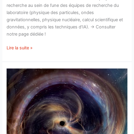
recherche au sein de l’une des équipes de recherche du
laboratoire (physique des particules, ondes
gravitationnelles, physique nucléaire, calcul scientifique et
données, y compris les techniques d’IA). → Consulter
notre page dédiée !
Le
Lire la suite »
L2IT
accueille
des
stagiaires
!