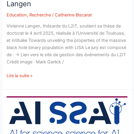
Langen
Education
,
Recherche
/
Catherine Biscarat
Vivienne Langen, thésarde du L2IT, soutient sa thèse de
doctorat le 4 avril 2025, réalisée à l’Université de Toulouse,
et intitulée Towards unveiling the properties of the massive
black hole binary population with LISA Le jury est composé
de : → Lien vers le site de gestion des événements du L2IT
Crédit image : Mark Garlick /
Soutenance
Lire la suite »
de
thèse
de
Vivienne
Langen