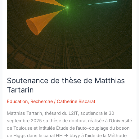
Stephen
Hawking
passe
le
test.
Soutenance de thèse de Matthias
Tartarin
Education
,
Recherche
/
Catherine Biscarat
Matthias Tartarin, thésard du L2IT, soutiendra le 30
septembre 2025 sa thèse de doctorat réalisée à l’Université
de Toulouse et intitulée Étude de l’auto-couplage du boson
de Higgs dans le canal HH → bbγγ à l’aide de la Méthode