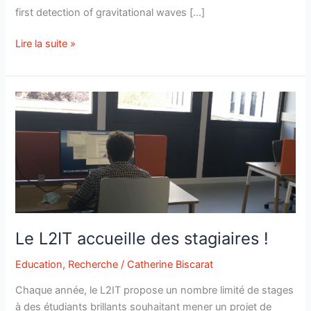
first detection of gravitational waves […]
Listening
Lire la suite »
to
the
millihertz
Universe
with
the
Laser
Interferometer
Space
Antenna
(LISA)
Le L2IT accueille des stagiaires !
Education
,
Recherche
/
Catherine Biscarat
Chaque année, le L2IT propose un nombre limité de stages
à des étudiants brillants souhaitant mener un projet de