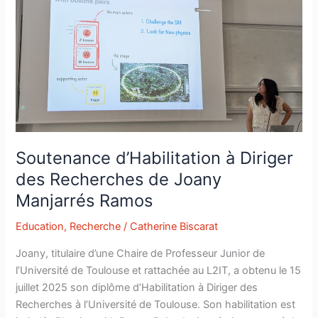
EPS-
HEP,
l’une
des
plus
grandes
conférences
de
physique
Soutenance d’Habilitation à Diriger
des
hautes
des Recherches de Joany
énergies
Manjarrés Ramos
!
Education
,
Recherche
/
Catherine Biscarat
Joany, titulaire d’une Chaire de Professeur Junior de
l’Université de Toulouse et rattachée au L2IT, a obtenu le 15
juillet 2025 son diplôme d’Habilitation à Diriger des
Recherches à l’Université de Toulouse. Son habilitation est