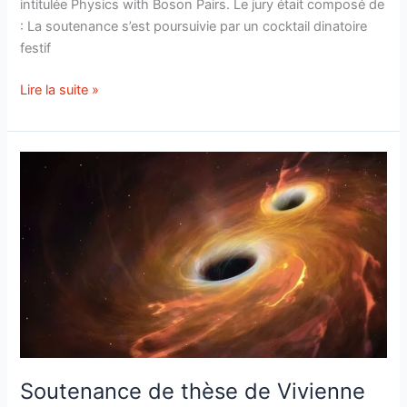
intitulée Physics with Boson Pairs. Le jury était composé de
: La soutenance s’est poursuivie par un cocktail dinatoire
festif
Soutenance
Lire la suite »
d’Habilitation
à
Diriger
des
Recherches
de
Joany
Manjarrés
Ramos
Soutenance de thèse de Vivienne